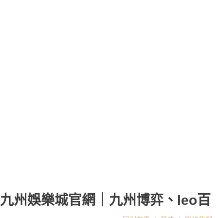
九州娛樂城官網｜九州博弈、leo百