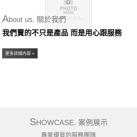
A
bout us. 關於我們
我們賣的不只是產品 而是用心跟服務
更多詳細內容 »
S
HOWCASE. 案例展示
專業優質的服務團隊