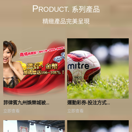
P
RODUCT. 系列產品
精緻產品完美呈現
菲律賓九州娛樂城被...
運動彩券-投注方式...
立即查看
立即查看